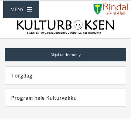
G
ÅPNE
MENY
ti
R
KU
k
Skjul undermeny
Torgdag
Program hele Kulturvøkku