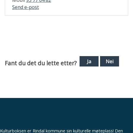
Mobil
95 77 04 82
til
Send e-post
Morten
Møller
Ja
Nei
Fant du det du lette etter?
Kulturboksen er Rindal kommune sin kulturelle møteplass! Den