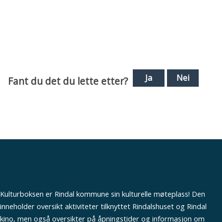
Ja
Nei
Fant du det du lette etter?
Kulturboksen er Rindal kommune sin kulturelle møteplass! Den
inneholder oversikt aktiviteter tilknyttet Rindalshuset og Rindal
kino, men også oversikter på åpningstider og informasjon om