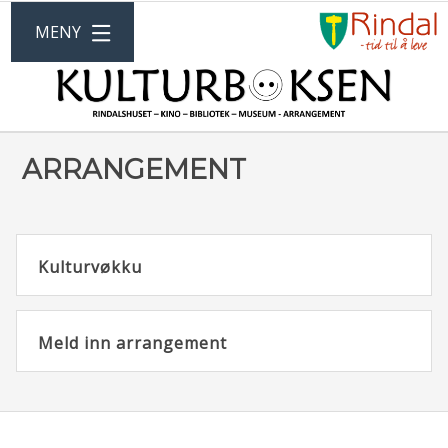
G
ÅPNE
MENY
ti
R
KU
k
ARRANGEMENT
Kulturvøkku
Meld inn arrangement