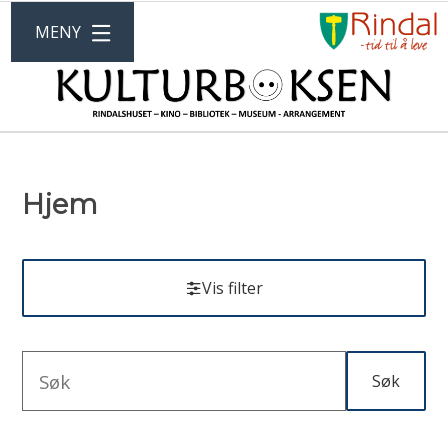
G
ÅPNE
MENY
ti
R
KU
k
Hjem
Vis filter
Søk
Søketekst