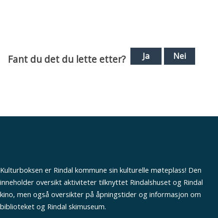
Hyttebakk
Ja
Nei
Fant du det du lette etter?
Kulturboksen er Rindal kommune sin kulturelle møteplass! Den
inneholder oversikt aktiviteter tilknyttet Rindalshuset og Rindal
kino, men også oversikter på åpningstider og informasjon om
biblioteket og Rindal skimuseum.