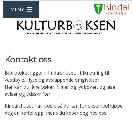
G
ÅPNE
MENY
ti
R
KU
k
Kontakt oss
Biblioteket ligger i Rindalshuset, i tilknytning til
vestibyle, i lyse og avslappende omgivelser.
Her kan du låne bøker, filmer og lydbøker, og lese
aviser og tidsskrifter.
Rindalshuset har kiosk, så du kan for eksempel kjøpe
deg en kaffekopp, mens du koser deg hos oss.